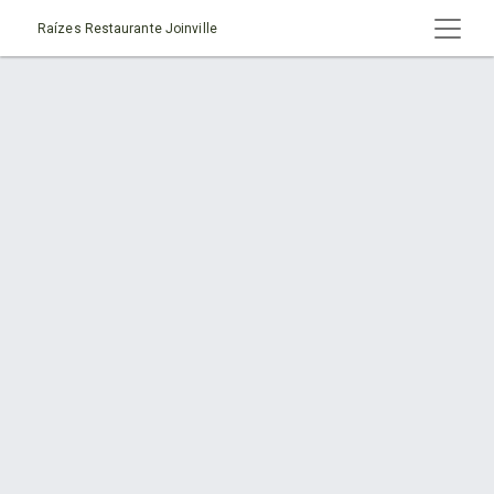
Raízes Restaurante Joinville
Página > Descubra o Raízes Buffet – Anita
Garibaldi
Início
Página