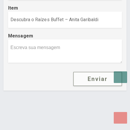
Item
Mensagem
Enviar
Desenvolvido por Poly Design
Cubo Guia -
www.cuboguia.com.br - Desenvolvimento de Sites e
Sistemas para WEB.
© 2026 ®
Política de Cookies