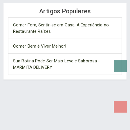
Artigos Populares
Comer Fora, Sentir-se em Casa: A Experiência no
Restaurante Raízes
Comer Bem é Viver Melhor!
Sua Rotina Pode Ser Mais Leve e Saborosa -
MARMITA DELIVERY
Desenvolvido por Poly Design
Cubo Guia -
www.cuboguia.com.br - Desenvolvimento de Sites e
Sistemas para WEB.
© 2026 ®
Política de Cookies