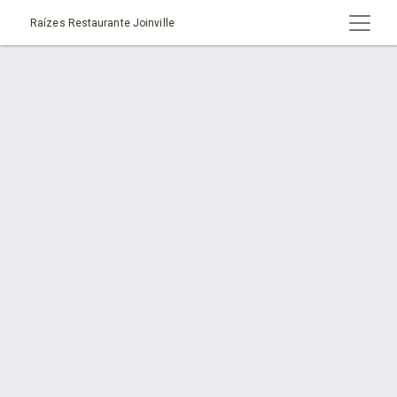
Raízes Restaurante Joinville
Serviço > Delivery - A comida caseira que
vai até você!
Início
Serviço