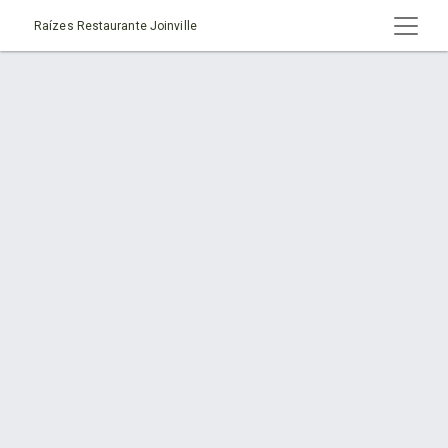
Raízes Restaurante Joinville
Serviço > Saladas
Início
Serviço